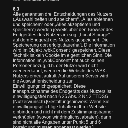
6.3
Alle genannten drei Entscheidungen des Nutzers
(„Auswahl treffen und speichern“, „Alles ablehnen
und speichern“ oder „Alles akzeptieren und
speichern“) werden jeweils über den Browser des
Endgerätes des Nutzers im sog. „Local Storage“
auf dem Endgerät des Nutzers gespeichert. Die
Speicherung dort erfolgt dauerhaft. Die Information
wird im Objekt „wbkConsent“ gespeichert. Diese
Technik ist kein Cookie im eigentlichen Sinn. Die
Information im „wbkConsent“ hat auch keinen
Personenbezug, d.h. der Nutzer wird nicht
wiedererkannt, wenn er die Website des WBK-
Nutzers erneut aufruft. Auf unserem Server wird
die Auswahlentscheidung zur
Einwilligungnichtgespeichert. Diese
Inanspruchnahme des Endgeräts des Nutzers ist
einwilligungsfrei nach § 25 Abs. 2 Nr. 2 TTDSG
(Nutzerwunsch).[Gestaltungshinweis: Wenn Sie
einwilligungspflichtige Inhalte in Ihrer Website
einbinden und nicht mit dem Zustimmungsbanner
verknüpfen (wovon wir dringlichst abraten), dann
sind nicht alle Angaben unter Punkt 5 und 6
korrekt und müssen angepasst werden.]